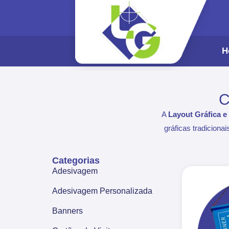
H
C
A
Layout Gráfica 
gráficas tradicion
Categorias
Adesivagem
Adesivagem Personalizada
Banners