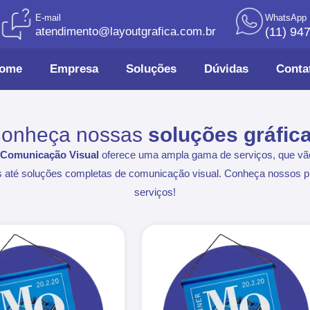
E-mail
WhatsApp
atendimento@layoutgrafica.com.br
(11) 94
ome
Empresa
Soluções
Dúvidas
Conta
onheça nossas
soluções gráfic
e Comunicação Visual
oferece uma ampla gama de serviços, que v
ais até soluções completas de comunicação visual. Conheça nossos pr
serviços!