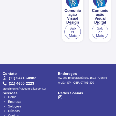
Comunic
Comunic
ação
ação
Visual
Visual
Design
Digital
Sab
Sab
er
er
Mais
Mais
Contato
Endereços
(11) 94713-0982
Av. dos Expedicionários, 1523 - Centro
Arujá - SP - CEP: 07401-370
(11) 4655-2223
atendimento@layoutgrafica.com.br
Sessões
Redes Sociais
Home
Empresa
Soluções
Dúvidas
Contato