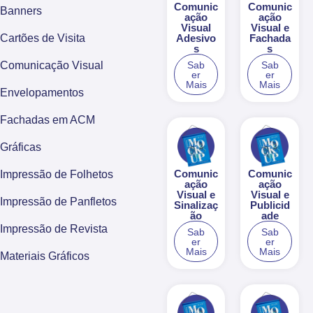
Comunic
Comunic
Banners
ação
ação
Visual
Visual e
Adesivo
Fachada
Cartões de Visita
s
s
Sab
Sab
Comunicação Visual
er
er
Mais
Mais
Envelopamentos
Fachadas em ACM
Gráficas
Comunic
Comunic
Impressão de Folhetos
ação
ação
Visual e
Visual e
Impressão de Panfletos
Sinalizaç
Publicid
ão
ade
Impressão de Revista
Sab
Sab
er
er
Mais
Mais
Materiais Gráficos