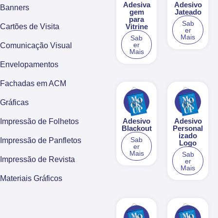
Adesiva
Adesivo
Banners
gem
Jateado
para
Sab
Vitrine
Cartões de Visita
er
Mais
Sab
er
Comunicação Visual
Mais
Envelopamentos
Fachadas em ACM
Gráficas
Adesivo
Adesivo
Impressão de Folhetos
Blackout
Personal
izado
Sab
Impressão de Panfletos
Logo
er
Mais
Sab
Impressão de Revista
er
Mais
Materiais Gráficos