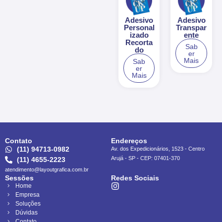
Adesivo
Adesivo
Personal
Transpar
izado
ente
Recorta
Sab
do
er
Mais
Sab
er
Mais
Contato
Endereços
(11) 94713-0982
Av. dos Expedicionários, 1523 - Centro
Arujá - SP - CEP: 07401-370
(11) 4655-2223
atendimento@layoutgrafica.com.br
Sessões
Redes Sociais
Home
Empresa
Soluções
Dúvidas
Contato