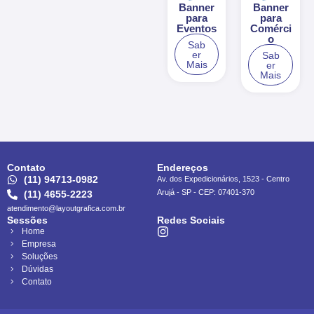
Banner
Banner
para
para
Eventos
Comérci
o
Sab
er
Sab
Mais
er
Mais
Contato
Endereços
(11) 94713-0982
Av. dos Expedicionários, 1523 - Centro
Arujá - SP - CEP: 07401-370
(11) 4655-2223
atendimento@layoutgrafica.com.br
Sessões
Redes Sociais
Home
Empresa
Soluções
Dúvidas
Contato