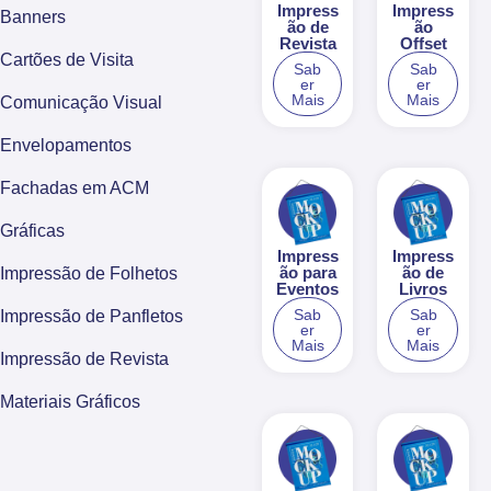
Impress
Impress
Banners
ão de
ão
Revista
Offset
Cartões de Visita
Sab
Sab
er
er
Mais
Mais
Comunicação Visual
Envelopamentos
Fachadas em ACM
Gráficas
Impress
Impress
ão para
ão de
Impressão de Folhetos
Eventos
Livros
Sab
Sab
Impressão de Panfletos
er
er
Mais
Mais
Impressão de Revista
Materiais Gráficos