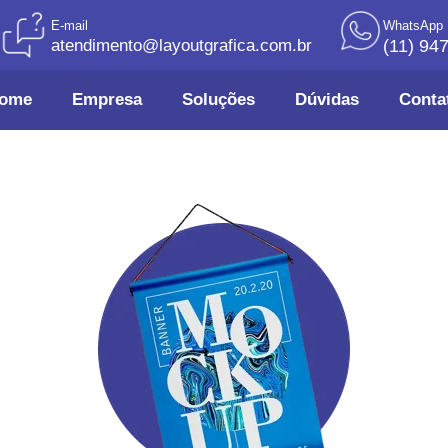
E-mail
WhatsApp
atendimento@layoutgrafica.com.br
(11) 94
ome
Empresa
Soluções
Dúvidas
Conta