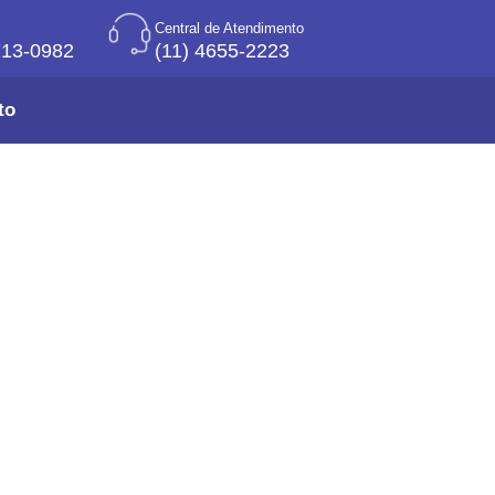
Central de Atendimento
713-0982
(11) 4655-2223
to