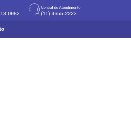
Central de Atendimento
713-0982
(11) 4655-2223
to